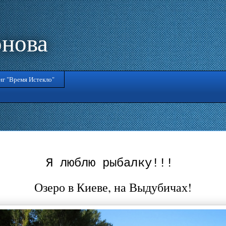
онова
нг "Время Истекло"
Я люблю рыбалку!!!
Озеро в Киеве, на Выдубичах!